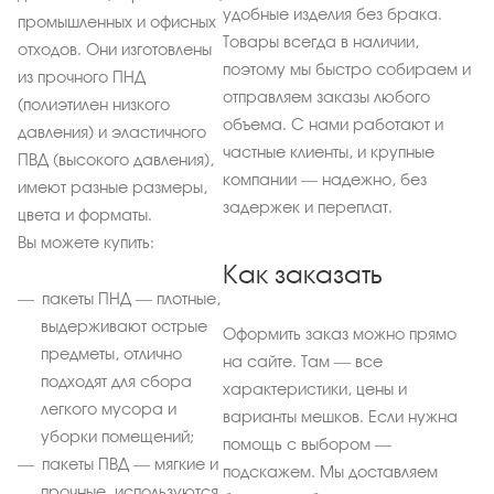
удобные изделия без брака.
промышленных и офисных
Товары всегда в наличии,
отходов. Они изготовлены
поэтому мы быстро собираем и
из прочного ПНД
отправляем заказы любого
(полиэтилен низкого
объема. С нами работают и
давления) и эластичного
частные клиенты, и крупные
ПВД (высокого давления),
компании — надежно, без
имеют разные размеры,
задержек и переплат.
цвета и форматы.
Вы можете купить:
Как заказать
пакеты ПНД — плотные,
выдерживают острые
Оформить заказ можно прямо
предметы, отлично
на сайте. Там — все
подходят для сбора
характеристики, цены и
легкого мусора и
варианты мешков. Если нужна
уборки помещений;
помощь с выбором —
пакеты ПВД — мягкие и
подскажем. Мы доставляем
прочные, используются