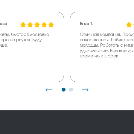
това
Егор Т.
кеты, быстрая доставка.
Отличная компания. Прод
стро не рвутся. Буду
качественная. Ребята м
еще.
молодцы. Работать с ним
удовольствие. Все всегда 
грамотно и в срок.